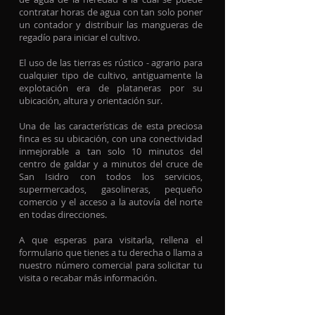
contratar horas de agua con tan solo poner
un contador y distribuir las mangueras de
regadío para iniciar el cultivo.
El uso de las tierras es rústico - agrario para
cualquier tipo de cultivo, antiguamente la
explotación era de plataneras por su
ubicación, altura y orientación sur.
Una de las características de esta preciosa
finca es su ubicación, con una conectividad
inmejorable a tan solo 10 minutos del
centro de galdar y a minutos del cruce de
San Isidro con todos los servicios,
supermercados, gasolineras, pequeño
comercio y el acceso a la autovía del norte
en todas direcciones.
A que esperas para visitarla, rellena el
formulario que tienes a tu derecha o llama a
nuestro número comercial para solicitar tu
visita o recabar más información.