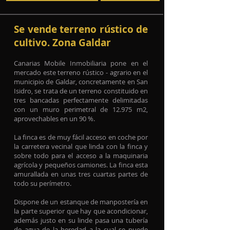
Se vende terreno rústico de
cultivo
. Zona Galdar
Canarias Mobile Inmobiliaria pone en el
mercado este terreno rústico - agrario en el
municipio de Galdar, concretamente en San
Isidro, se trata de un terreno constituido en
tres bancadas perfectamente delimitadas
con un muro perimetral de 12.975 m2,
aprovechables en un 90 %.
La finca es de muy fácil acceso en coche por
la carretera vecinal que linda con la finca y
sobre todo para el acceso a la maquinaria
agrícola y pequeños camiones. La finca esta
amurallada en unas tres cuartas partes de
todo su perímetro.
Dispone de un estanque de manpostería en
la parte superior que hay que acondicionar,
además justo en su linde pasa una tubería
de agua de la heredad a la cual se puede