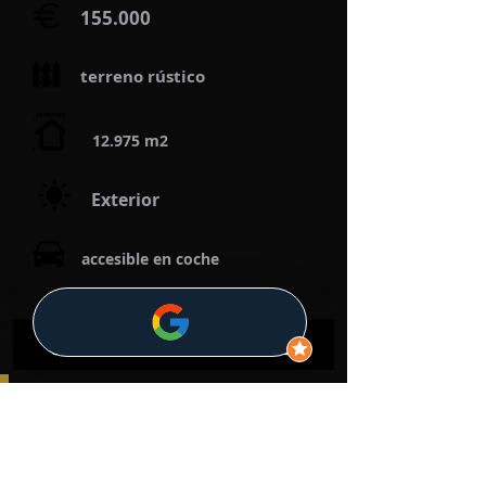
155.000
terreno rústico
12.975 m2
Exterior
accesible en coche
Volver
Método Spazio 7 Inmobiliaria
¿Como te ayudamos a vender?
Buscar inmuebles exclusivos