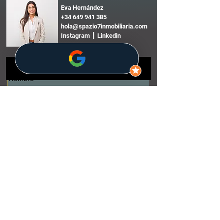
Eva Hernández
+34 649 941 385
hola@spazio7inmobiliaria.com
Instagram Linkedin
HABLAMOS.
Nombre
*
Apellidos
*
Email
*
Teléfono
*
Escribe tu mensaje
*