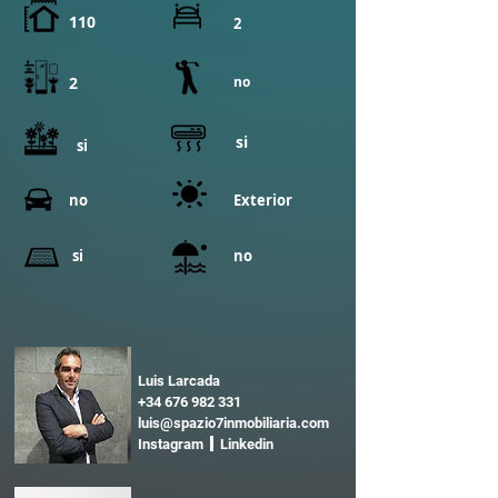
110
2
2
no
si
si
no
Exterior
si
no
Luis Larcada
+34 676 982 331
luis@spazio7inmobiliaria.com
Instagram Linkedin