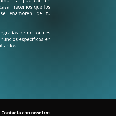
tamos a publicar un
 casa: hacemos que los
 se enamoren de tu
ografías profesionales
nuncios específicos en
lizados.
Contacta con nosotros