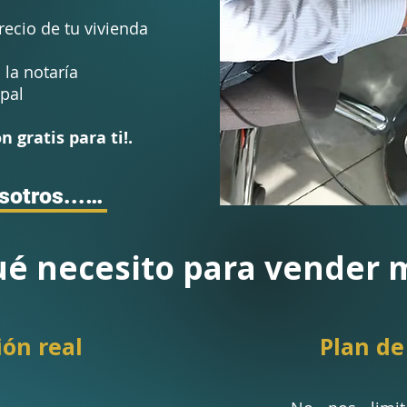
recio de tu vivienda
la notaría
pal
n gratis para ti!.
Vende con nosotros...!!!
é necesito para vender m
ión real
Plan de