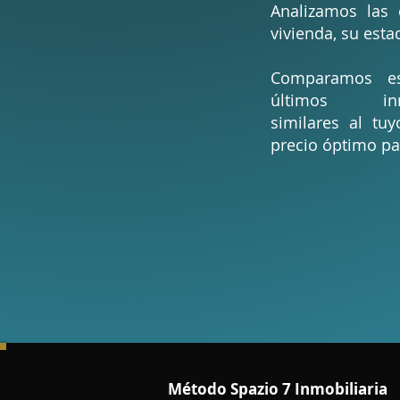
Analizamos las c
vivienda, su esta
Comparamos es
últimos inm
similares al tu
precio óptimo pa
Método Spazio 7 Inmobiliaria