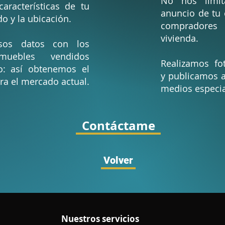
No nos limi
aracterísticas de tu
anuncio de tu
do y la ubicación.
compradores
vivienda.
os datos con los
uebles vendidos
Realizamos fot
yo: así obtenemos el
y publicamos a
ra el mercado actual.
medios especia
Contáctame
Volver
Nuestros servicios