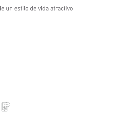
 un estilo de vida atractivo
Contacta con nosotros
Lunes a viernes
09:00 a 14:00 y 16:00 a 19:00
+34 676 982 331
luis@spazio7inmobiliaria.com