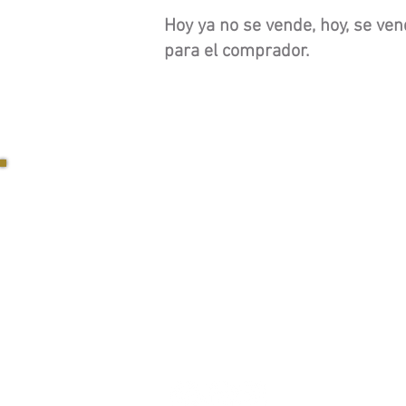
Hoy ya no se vende, hoy, se ven
para el comprador.
Método Spazio 7 Inmobiliaria
¿Como te ayudamos a vender?
Buscar inmuebles exclusivos
Aviso legal.
Política de privacidad
Condiciones de uso