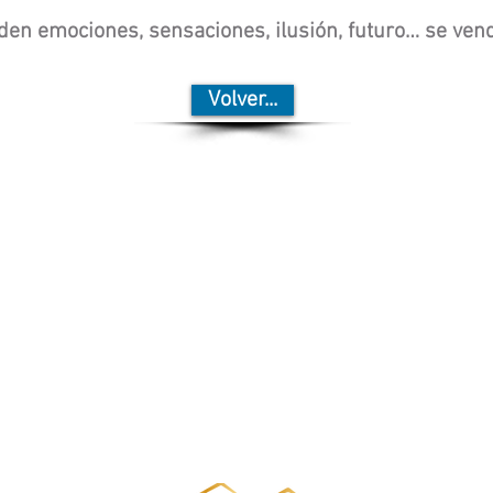
den emociones, sensaciones, ilusión, futuro… se vende
Volver...
Nuestros servicios
Marketing inmobiliario
Gestión documental
Valora tu inmueble
gratis
Que opinan nuestros clientes