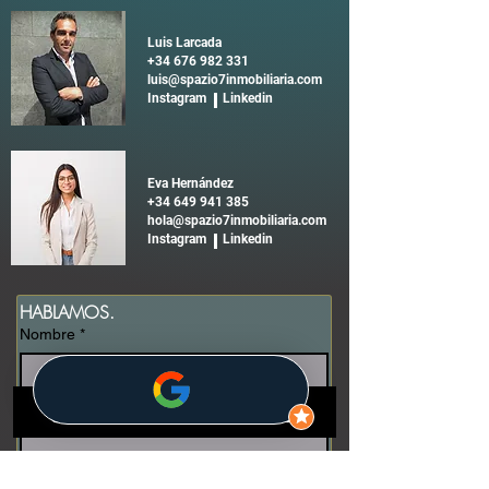
Luis Larcada
+34 676 982 331
luis@spazio7inmobiliaria.com
Instagram Linkedin
Eva Hernández
+34 649 941 385
hola@spazio7inmobiliaria.com
Instagram Linkedin
HABLAMOS.
Nombre
*
Apellidos
*
Email
*