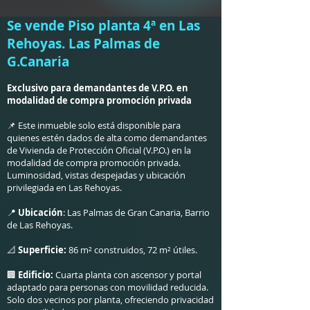
Se vende Piso planta 4ª en Las
Rehoyas. Las Palmas de
G.Canaria
Exclusivo para demandantes de V.P.O. en
modalidad de compra promoción privada
📌 Este inmueble solo está disponible para
quienes estén dados de alta como demandantes
de Vivienda de Protección Oficial (V.P.O.) en la
modalidad de compra promoción privada.
Luminosidad, vistas despejadas y ubicación
privilegiada en Las Rehoyas.
📍
Ubicación
: Las Palmas de Gran Canaria, Barrio
de Las Rehoyas.
📐
Superficie:
86 m² construidos, 72 m² útiles.
🏢
Edificio:
Cuarta planta con ascensor y portal
adaptado para personas con movilidad reducida.
Solo dos vecinos por planta, ofreciendo privacidad