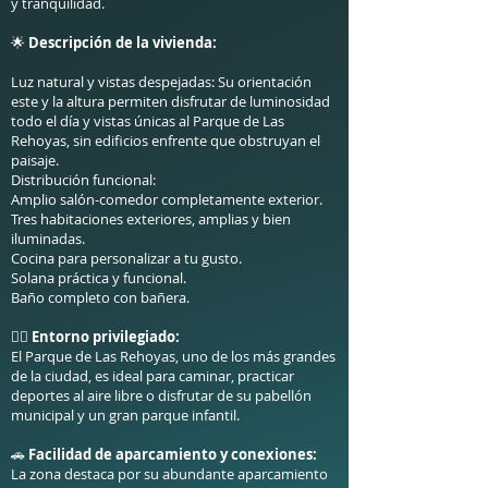
y tranquilidad.
🌟
Descripción de la vivienda:
Luz natural y vistas despejadas: Su orientación
este y la altura permiten disfrutar de luminosidad
todo el día y vistas únicas al Parque de Las
Rehoyas, sin edificios enfrente que obstruyan el
paisaje.
Distribución funcional:
Amplio salón-comedor completamente exterior.
Tres habitaciones exteriores, amplias y bien
iluminadas.
Cocina para personalizar a tu gusto.
Solana práctica y funcional.
Baño completo con bañera.
🚶‍♂️
Entorno privilegiado:
El Parque de Las Rehoyas, uno de los más grandes
de la ciudad, es ideal para caminar, practicar
deportes al aire libre o disfrutar de su pabellón
municipal y un gran parque infantil.
🚗
Facilidad de aparcamiento y conexiones:
La zona destaca por su abundante aparcamiento