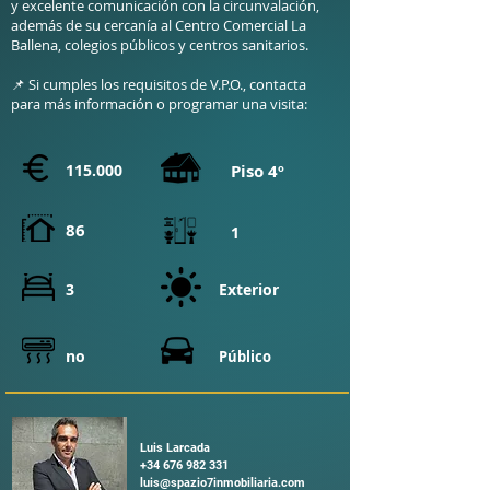
y excelente comunicación con la circunvalación,
además de su cercanía al Centro Comercial La
Ballena, colegios públicos y centros sanitarios.
📌 Si cumples los requisitos de V.P.O., contacta
para más información o programar una visita:
115.000
Piso 4º
86
1
3
Exterior
no
Público
Luis Larcada
+34 676 982 331
luis@spazio7inmobiliaria.com