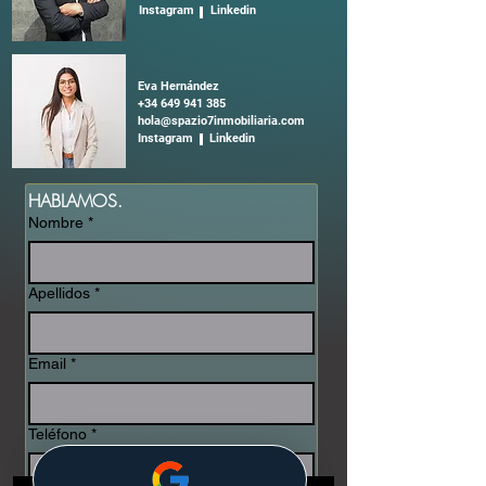
Instagram Linkedin
Eva Hernández
+34 649 941 385
hola@spazio7inmobiliaria.com
Instagram Linkedin
HABLAMOS.
Nombre
*
Apellidos
*
Email
*
Teléfono
*